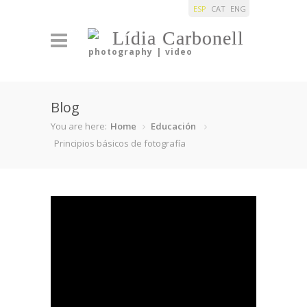
ESP
CAT
ENG
Lídia Carbonell
photography | video
Blog
You are here:
Home
Educación
Principios básicos de fotografía