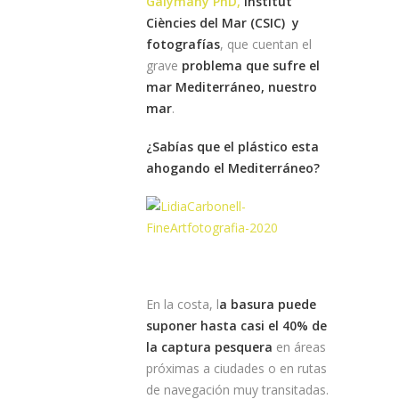
Galymany PhD,
Institut
Ciències del Mar (CSIC) y
fotografías
, que cuentan el
grave
problema que sufre el
mar Mediterráneo, nuestro
mar
.
¿Sabías que el plástico esta
ahogando el Mediterráneo?
En la costa
,
l
a basura
puede
suponer
hasta
casi el
40% de
la
captura
pesquera
en
áreas
próximas a
ciudades o
en
rutas
de navegación
muy transitadas
.