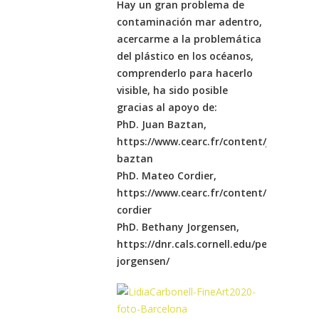
Hay un
gran problema
de
contaminación
mar adentro
,
acercarme a
la problemática
del
plástico en los
océanos
,
comprenderlo
para
hacerlo
visible
,
ha sido posible
gracias al apoyo de
:
PhD.
Juan
Baztan,
https://www.cearc.fr/content/juan-
baztan
PhD.
Mateo
Cordier
,
https://www.cearc.fr/content/mateo-
cordier
PhD.
Bethany
Jorgensen
,
https://dnr.cals.cornell.edu/people/beth
jorgensen/